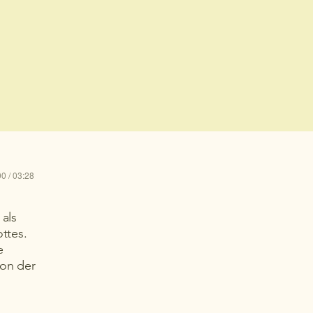
0 / 03:28
 als
ttes.
e
ron der